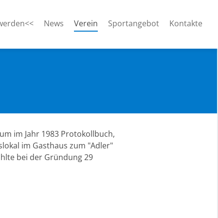
(current)
 werden<<
News
Verein
Sportangebot
Kontakte
äum im Jahr 1983 Protokollbuch,
slokal im Gasthaus zum "Adler"
ählte bei der Gründung 29